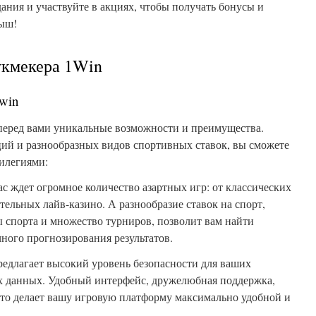
дания и участвуйте в акциях, чтобы получать бонусы и
ыш!
укмекера 1Win
win
 перед вами уникальные возможности и преимущества.
й и разнообразных видов спортивных ставок, вы сможете
илегиями:
с ждет огромное количество азартных игр: от классических
тельных лайв-казино. А разнообразие ставок на спорт,
 спорта и множество турниров, позволит вам найти
ного прогнозирования результатов.
предлагает высокий уровень безопасности для ваших
х данных. Удобный интерфейс, дружелюбная поддержка,
это делает вашу игровую платформу максимально удобной и