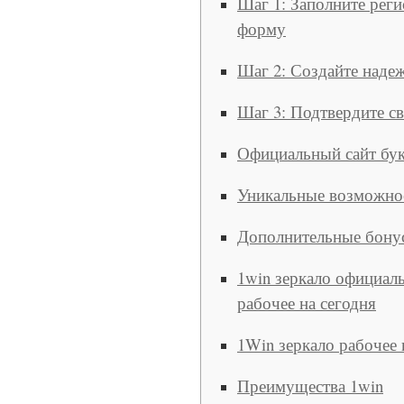
Шаг 1: Заполните рег
форму
Шаг 2: Создайте наде
Шаг 3: Подтвердите с
Официальный сайт бу
Уникальные возможно
Дополнительные бону
1win зеркало официаль
рабочее на сегодня
1Win зеркало рабочее 
Преимущества 1win