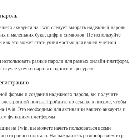
 пароль
ашего аккаунта на 1win следует выбрать надежный пароль.
х и маленьких букв, цифр и символов. Не используйте
к как это может стать уязвимостью для вашей учетной
 использовать разные пароли для разных онлайн-платформ,
в случае утечки пароля с одного из ресурсов.
регистрацию
ной формы и создания надежного пароля, вы получите
 электронной почты. Пройдите по ссылке в письме, чтобы
а 1win. Это необходимо для активации вашего аккаунта и
всем функциям платформы.
ации на 1win, вы можете начать пользоваться всеми
го игрового портала. Наслаждайтесь разнообразием игр,