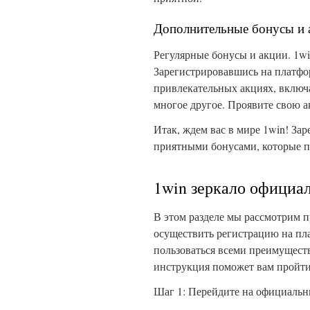
Дополнительные бонусы и 
Регулярные бонусы и акции. 1wi
Зарегистрировавшись на платфо
привлекательных акциях, вклю
многое другое. Проявите свою а
Итак, ждем вас в мире 1win! За
приятными бонусами, которые п
1win зеркало официал
В этом разделе мы рассмотрим 
осуществить регистрацию на пл
пользоваться всеми преимущест
инструкция поможет вам пройти 
Шаг 1: Перейдите на официальн