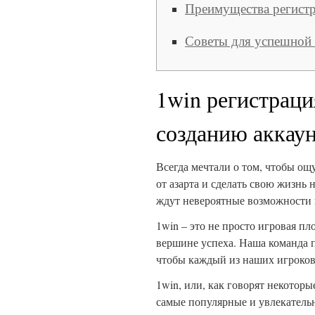
Преимущества регистр
Советы для успешной 
1win регистраци
созданию аккаун
Всегда мечтали о том, чтобы о
от азарта и сделать свою жизнь 
ждут невероятные возможности 
1win – это не просто игровая пл
вершине успеха. Наша команда п
чтобы каждый из наших игроков
1win, или, как говорят некоторы
самые популярные и увлекатель