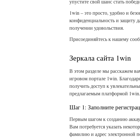
упустите свой шанс стать побед
1win – это просто, удобно и бе
конфиденциальность и защиту да
получении удовольствия.
Присоединяйтесь к нашему сообщ
Зеркала сайта 1win
В этом разделе мы расскажем вам
игровом портале 1win. Благодар
получить доступ к увлекательны
предлагаемым платформой 1win
Шаг 1: Заполните регистр
Первым шагом к созданию аккау
Вам потребуется указать некото
фамилию и адрес электронной по