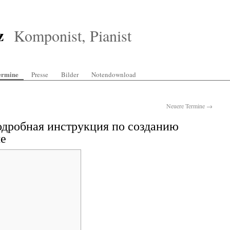
z
Komponist, Pianist
ermine
Presse
Bilder
Notendownload
Neuere Termine
→
одробная инструкция по созданию
ме